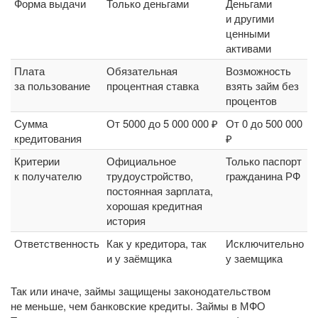
Форма выдачи
Только деньгами
Деньгами
и другими
ценными
активами
Плата
Обязательная
Возможность
за пользование
процентная ставка
взять займ без
процентов
Сумма
От 5000 до 5 000 000 ₽
От 0 до 500 000
кредитования
₽
Критерии
Официальное
Только паспорт
к получателю
трудоустройство,
гражданина РФ
постоянная зарплата,
хорошая кредитная
история
Ответственность
Как у кредитора, так
Исключительно
и у заёмщика
у заемщика
Так или иначе, займы защищены законодательством
не меньше, чем банковские кредиты. Займы в МФО