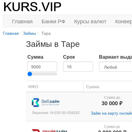
Главная
Банки РФ
Курсы валют
Конве
Главная
Займы
Тара
Займы в Таре
Сумма
Срок
Вариант выд
МФО
Сумма
Сумма до
30 000 ₽
Лицензия 19-035-50-009325
Займ на карту онлай
Сумма до