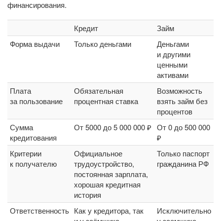
финансирования.
Кредит
Займ
Форма выдачи
Только деньгами
Деньгами
и другими
ценными
активами
Плата
Обязательная
Возможность
за пользование
процентная ставка
взять займ без
процентов
Сумма
От 5000 до 5 000 000 ₽
От 0 до 500 000
кредитования
₽
Критерии
Официальное
Только паспорт
к получателю
трудоустройство,
гражданина РФ
постоянная зарплата,
хорошая кредитная
история
Ответственность
Как у кредитора, так
Исключительно
и у заёмщика
у заемщика