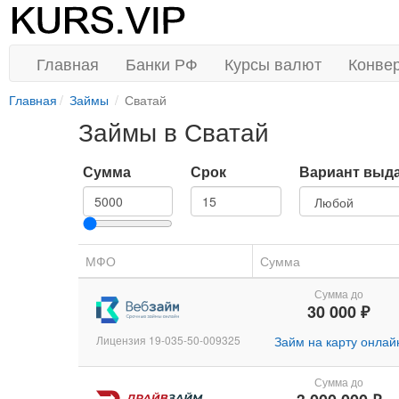
Главная
Банки РФ
Курсы валют
Конве
Главная
Займы
Сватай
Займы в Сватай
Сумма
Срок
Вариант выд
МФО
Сумма
Сумма до
30 000 ₽
Лицензия 19-035-50-009325
Займ на карту онлай
Сумма до