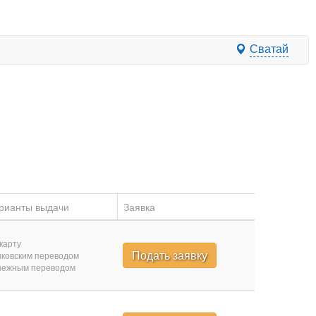
Сватай
рианты выдачи
Заявка
карту
Подать заявку
ковским переводом
нежным переводом