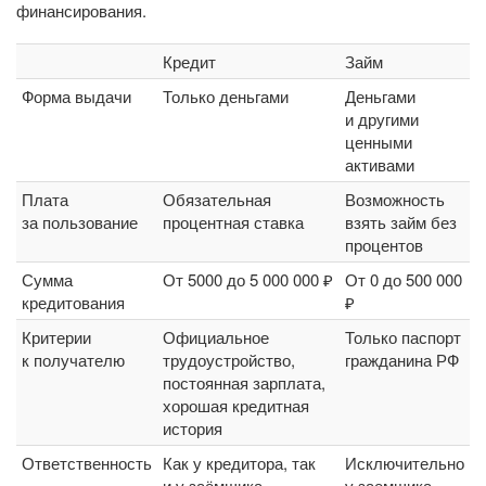
финансирования.
Кредит
Займ
Форма выдачи
Только деньгами
Деньгами
и другими
ценными
активами
Плата
Обязательная
Возможность
за пользование
процентная ставка
взять займ без
процентов
Сумма
От 5000 до 5 000 000 ₽
От 0 до 500 000
кредитования
₽
Критерии
Официальное
Только паспорт
к получателю
трудоустройство,
гражданина РФ
постоянная зарплата,
хорошая кредитная
история
Ответственность
Как у кредитора, так
Исключительно
и у заёмщика
у заемщика