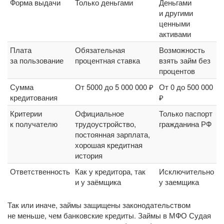
Форма выдачи
Только деньгами
Деньгами
и другими
ценными
активами
Плата
Обязательная
Возможность
за пользование
процентная ставка
взять займ без
процентов
Сумма
От 5000 до 5 000 000 ₽
От 0 до 500 000
кредитования
₽
Критерии
Официальное
Только паспорт
к получателю
трудоустройство,
гражданина РФ
постоянная зарплата,
хорошая кредитная
история
Ответственность
Как у кредитора, так
Исключительно
и у заёмщика
у заемщика
Так или иначе, займы защищены законодательством
не меньше, чем банковские кредиты. Займы в МФО Судая