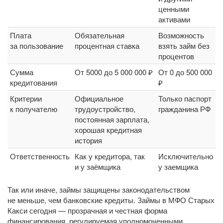
ценными
активами
Плата
Обязательная
Возможность
за пользование
процентная ставка
взять займ без
процентов
Сумма
От 5000 до 5 000 000 ₽
От 0 до 500 000
кредитования
₽
Критерии
Официальное
Только паспорт
к получателю
трудоустройство,
гражданина РФ
постоянная зарплата,
хорошая кредитная
история
Ответственность
Как у кредитора, так
Исключительно
и у заёмщика
у заемщика
Так или иначе, займы защищены законодательством
не меньше, чем банковские кредиты. Займы в МФО Старых
Какси сегодня — прозрачная и честная форма
финансирования, регулируемая уполномоченными