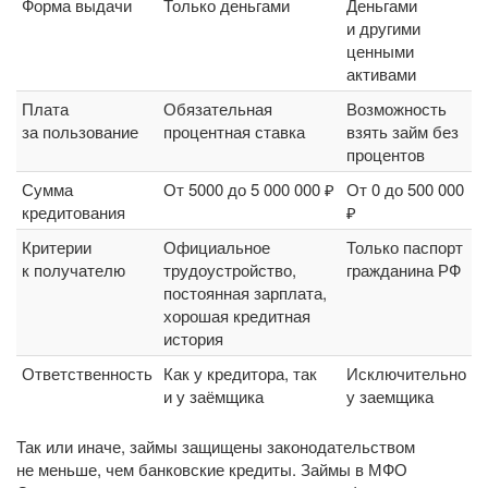
Форма выдачи
Только деньгами
Деньгами
и другими
ценными
активами
Плата
Обязательная
Возможность
за пользование
процентная ставка
взять займ без
процентов
Сумма
От 5000 до 5 000 000 ₽
От 0 до 500 000
кредитования
₽
Критерии
Официальное
Только паспорт
к получателю
трудоустройство,
гражданина РФ
постоянная зарплата,
хорошая кредитная
история
Ответственность
Как у кредитора, так
Исключительно
и у заёмщика
у заемщика
Так или иначе, займы защищены законодательством
не меньше, чем банковские кредиты. Займы в МФО