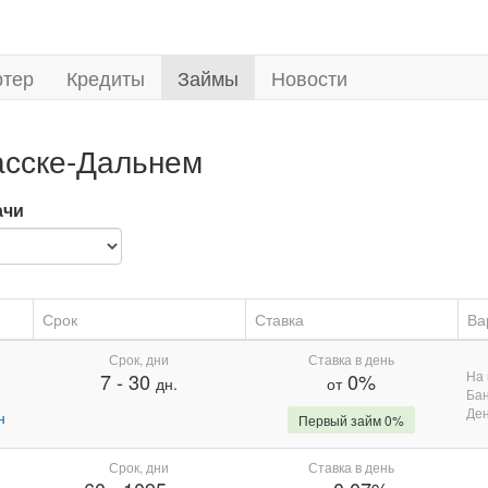
ртер
Кредиты
Займы
Новости
асске-Дальнем
ачи
Срок
Ставка
Ва
Срок, дни
Ставка в день
На 
7
-
30
0%
дн.
от
Бан
Де
н
Первый займ 0%
Срок, дни
Ставка в день