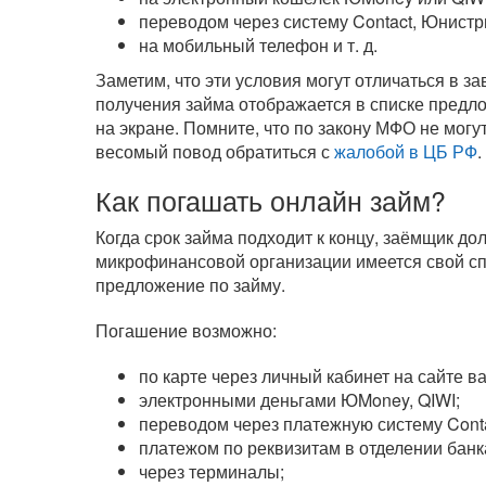
переводом через систему Contact, Юнистр
на мобильный телефон
и т. д.
Заметим, что эти условия могут отличаться в 
получения займа отображается в списке предл
на экране. Помните, что по закону МФО не могу
весомый повод обратиться с
жалобой в ЦБ РФ
.
Как погашать онлайн займ?
Когда срок займа подходит к концу, заёмщик д
микрофинансовой организации имеется свой сп
предложение по займу.
Погашение возможно:
по карте через личный кабинет на сайте 
электронными деньгами ЮMoney, QIWI;
переводом через платежную систему Cont
платежом по реквизитам в отделении банк
через терминалы;