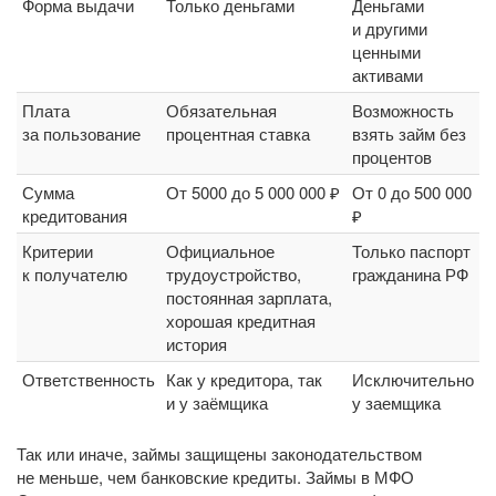
Форма выдачи
Только деньгами
Деньгами
и другими
ценными
активами
Плата
Обязательная
Возможность
за пользование
процентная ставка
взять займ без
процентов
Сумма
От 5000 до 5 000 000 ₽
От 0 до 500 000
кредитования
₽
Критерии
Официальное
Только паспорт
к получателю
трудоустройство,
гражданина РФ
постоянная зарплата,
хорошая кредитная
история
Ответственность
Как у кредитора, так
Исключительно
и у заёмщика
у заемщика
Так или иначе, займы защищены законодательством
не меньше, чем банковские кредиты. Займы в МФО