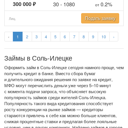
300 000 ₽
30
-
1080
0.2%
от
Подать заявку
Лиц.
‹
1
2
3
4
5
6
7
8
9
10
›
Займы в Соль-Илецке
Оформить займ в Соль-Илецке сегодня намного проще, чем
получить кредит в банке. Вместо сбора бумаг
и длительного ожидания решения по заявке на кредит,
МФО могут перечислить деньги уже через 5–10 минут
с момента подачи запроса, что объясняет высокую
популярность займов среди жителей Соль-Илецка.
Популярность такого вида кредитования способствует
росту конкуренции на рынке займов — кредиторы
стараются привлечь к себе как можно больше клиентов,
снижая процентные ставки и предлагая более лояльные
условия, чем в других компаниях. Найдено займов в городе