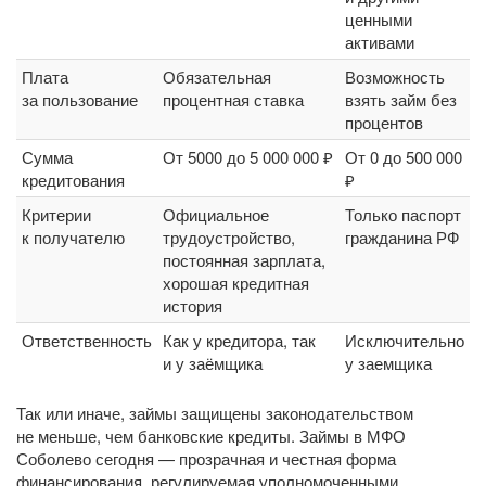
ценными
активами
Плата
Обязательная
Возможность
за пользование
процентная ставка
взять займ без
процентов
Сумма
От 5000 до 5 000 000 ₽
От 0 до 500 000
кредитования
₽
Критерии
Официальное
Только паспорт
к получателю
трудоустройство,
гражданина РФ
постоянная зарплата,
хорошая кредитная
история
Ответственность
Как у кредитора, так
Исключительно
и у заёмщика
у заемщика
Так или иначе, займы защищены законодательством
не меньше, чем банковские кредиты. Займы в МФО
Соболево сегодня — прозрачная и честная форма
финансирования, регулируемая уполномоченными