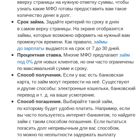
вверху страницы на нужную отметку суммы, чтобы
узнать какие МФО готовы предоставить вам такое
количество денег в долг.
Срок займа.
Задайте критерий по сроку в днях
в самом верху страницы. На экране отобразятся
займы, которые возможно оформить на нужный вам
промежуток времени. Как правило,
займы
до зарплаты
выдаются на срок от 7 до 30 дней.
Процентная ставка.
Многие МФО предлагают
займ
под 0%
для новых клиентов, но они часто ограничены
по максимальной сумме и сроку.
Способ получения.
Если у вас есть банковская
карта, то займ могут перевести на неё. Существуют
и другие способы: электронные кошельки, банковский
перевод
и т. д.
на ваше усмотрение.
Способ погашения.
Выбирайте такой займ,
по которому будет удобно платить. Например, если
вы часто пользуетесь
интернет-банкингом
, то найдите
займ с таким способом погашения. Если пытаться
погасить долг непривычным для вас способом,
то можно по неопытности задержать выплату