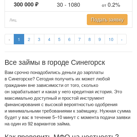
300 000 ₽
30
-
1080
0.2%
от
Подать заявку
Лиц.
‹
1
2
3
4
5
6
7
8
9
10
›
Все займы в городе Синегорск
Вам срочно понадобились деньги до зарплаты
в Синегорске? Сегодня получить их может любой
гражданин вне зависимости от того, сколько
он зарабатывает и какая у него кредитная история. Это
максимально доступный и простой инструмент
финансирования с высокой вероятностью одобрения
и минимальными требованиями к заёмщику. Нужная сумма
будет у вас в течение 5–10 минут с момента подачи заявки
на один из 92 вариантов займа.
Как проверить МФО на честность?