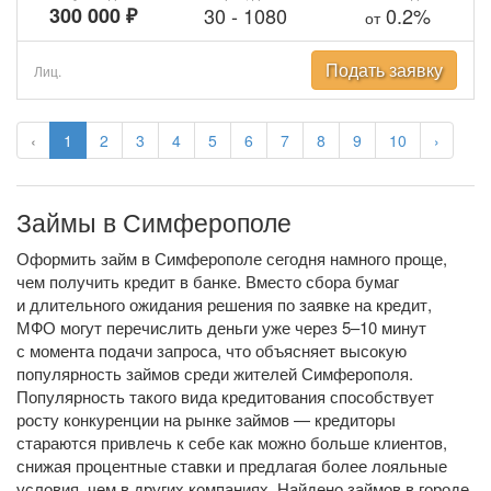
300 000 ₽
30
-
1080
0.2%
от
Подать заявку
Лиц.
‹
1
2
3
4
5
6
7
8
9
10
›
Займы в Симферополе
Оформить займ в Симферополе сегодня намного проще,
чем получить кредит в банке. Вместо сбора бумаг
и длительного ожидания решения по заявке на кредит,
МФО могут перечислить деньги уже через 5–10 минут
с момента подачи запроса, что объясняет высокую
популярность займов среди жителей Симферополя.
Популярность такого вида кредитования способствует
росту конкуренции на рынке займов — кредиторы
стараются привлечь к себе как можно больше клиентов,
снижая процентные ставки и предлагая более лояльные
условия, чем в других компаниях. Найдено займов в городе