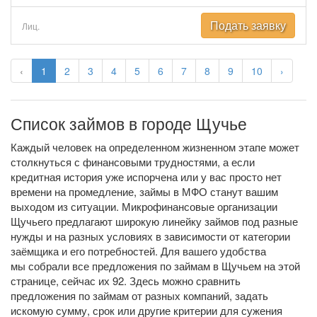
Подать заявку
Лиц.
‹
1
2
3
4
5
6
7
8
9
10
›
Список займов в городе Щучье
Каждый человек на определенном жизненном этапе может
столкнуться с финансовыми трудностями, а если
кредитная история уже испорчена или у вас просто нет
времени на промедление, займы в МФО станут вашим
выходом из ситуации. Микрофинансовые организации
Щучьего предлагают широкую линейку займов под разные
нужды и на разных условиях в зависимости от категории
заёмщика и его потребностей. Для вашего удобства
мы собрали все предложения по займам в Щучьем на этой
странице, сейчас их 92. Здесь можно сравнить
предложения по займам от разных компаний, задать
искомую сумму, срок или другие критерии для сужения