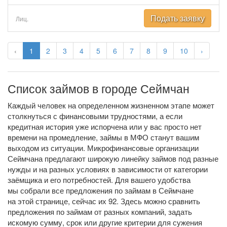
Подать заявку
Лиц.
‹
1
2
3
4
5
6
7
8
9
10
›
Список займов в городе Сеймчан
Каждый человек на определенном жизненном этапе может
столкнуться с финансовыми трудностями, а если
кредитная история уже испорчена или у вас просто нет
времени на промедление, займы в МФО станут вашим
выходом из ситуации. Микрофинансовые организации
Сеймчана предлагают широкую линейку займов под разные
нужды и на разных условиях в зависимости от категории
заёмщика и его потребностей. Для вашего удобства
мы собрали все предложения по займам в Сеймчане
на этой странице, сейчас их 92. Здесь можно сравнить
предложения по займам от разных компаний, задать
искомую сумму, срок или другие критерии для сужения