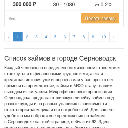
300 000 ₽
30
-
1080
0.2%
от
Подать заявку
Лиц.
‹
1
2
3
4
5
6
7
8
9
10
›
Список займов в городе Серноводск
Каждый человек на определенном жизненном этапе может
столкнуться с финансовыми трудностями, а если
кредитная история уже испорчена или у вас просто нет
времени на промедление, займы в МФО станут вашим
выходом из ситуации. Микрофинансовые организации
Серноводска предлагают широкую линейку займов под
разные нужды и на разных условиях в зависимости
от категории заёмщика и его потребностей. Для вашего
удобства мы собрали все предложения по займам
в Серноводске на этой странице, сейчас их 92. Здесь
можно сравнить предложения по займам от разных