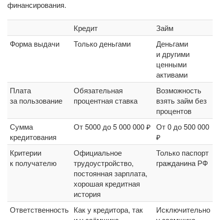
финансирования.
Кредит
Займ
Форма выдачи
Только деньгами
Деньгами
и другими
ценными
активами
Плата
Обязательная
Возможность
за пользование
процентная ставка
взять займ без
процентов
Сумма
От 5000 до 5 000 000 ₽
От 0 до 500 000
кредитования
₽
Критерии
Официальное
Только паспорт
к получателю
трудоустройство,
гражданина РФ
постоянная зарплата,
хорошая кредитная
история
Ответственность
Как у кредитора, так
Исключительно
и у заёмщика
у заемщика