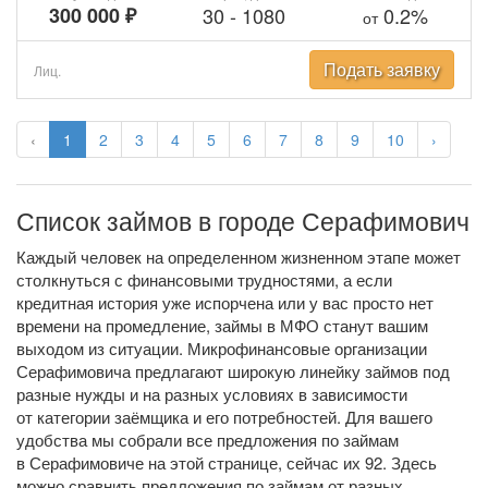
300 000 ₽
30
-
1080
0.2%
от
Подать заявку
Лиц.
‹
1
2
3
4
5
6
7
8
9
10
›
Список займов в городе Серафимович
Каждый человек на определенном жизненном этапе может
столкнуться с финансовыми трудностями, а если
кредитная история уже испорчена или у вас просто нет
времени на промедление, займы в МФО станут вашим
выходом из ситуации. Микрофинансовые организации
Серафимовича предлагают широкую линейку займов под
разные нужды и на разных условиях в зависимости
от категории заёмщика и его потребностей. Для вашего
удобства мы собрали все предложения по займам
в Серафимовиче на этой странице, сейчас их 92. Здесь
можно сравнить предложения по займам от разных