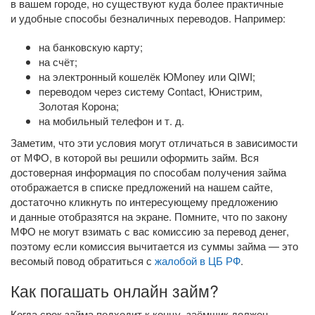
в вашем городе, но существуют куда более практичные
и удобные способы безналичных переводов. Например:
на банковскую карту;
на счёт;
на электронный кошелёк ЮMoney или QIWI;
переводом через систему Contact, Юнистрим,
Золотая Корона;
на мобильный телефон
и т. д.
Заметим, что эти условия могут отличаться в зависимости
от МФО, в которой вы решили оформить займ. Вся
достоверная информация по способам получения займа
отображается в списке предложений на нашем сайте,
достаточно кликнуть по интересующему предложению
и данные отобразятся на экране. Помните, что по закону
МФО не могут взимать с вас комиссию за перевод денег,
поэтому если комиссия вычитается из суммы займа — это
весомый повод обратиться с
жалобой в ЦБ РФ
.
Как погашать онлайн займ?
Когда срок займа подходит к концу, заёмщик должен