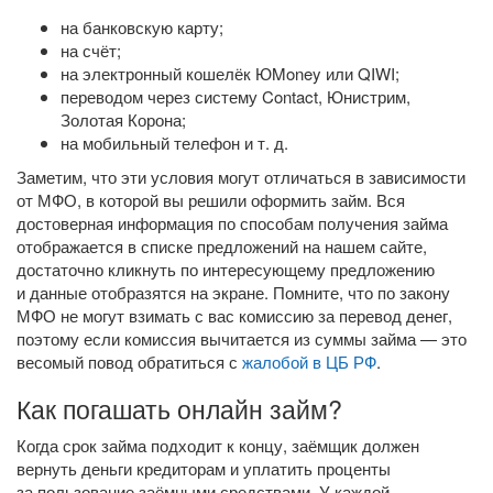
на банковскую карту;
на счёт;
на электронный кошелёк ЮMoney или QIWI;
переводом через систему Contact, Юнистрим,
Золотая Корона;
на мобильный телефон
и т. д.
Заметим, что эти условия могут отличаться в зависимости
от МФО, в которой вы решили оформить займ. Вся
достоверная информация по способам получения займа
отображается в списке предложений на нашем сайте,
достаточно кликнуть по интересующему предложению
и данные отобразятся на экране. Помните, что по закону
МФО не могут взимать с вас комиссию за перевод денег,
поэтому если комиссия вычитается из суммы займа — это
весомый повод обратиться с
жалобой в ЦБ РФ
.
Как погашать онлайн займ?
Когда срок займа подходит к концу, заёмщик должен
вернуть деньги кредиторам и уплатить проценты
за пользование заёмными средствами. У каждой