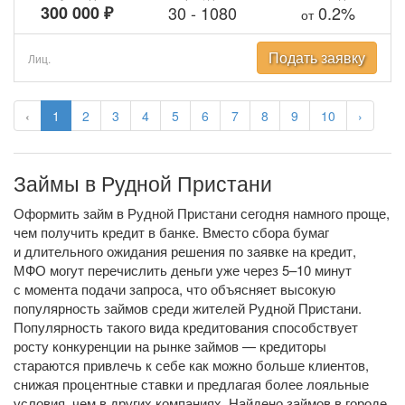
300 000 ₽
30
-
1080
0.2%
от
Подать заявку
Лиц.
‹
1
2
3
4
5
6
7
8
9
10
›
Займы в Рудной Пристани
Оформить займ в Рудной Пристани сегодня намного проще,
чем получить кредит в банке. Вместо сбора бумаг
и длительного ожидания решения по заявке на кредит,
МФО могут перечислить деньги уже через 5–10 минут
с момента подачи запроса, что объясняет высокую
популярность займов среди жителей Рудной Пристани.
Популярность такого вида кредитования способствует
росту конкуренции на рынке займов — кредиторы
стараются привлечь к себе как можно больше клиентов,
снижая процентные ставки и предлагая более лояльные
условия, чем в других компаниях. Найдено займов в городе