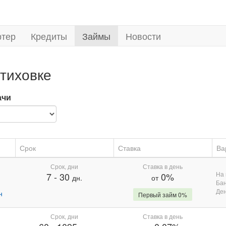
ртер
Кредиты
Займы
Новости
тиховке
ачи
Срок
Ставка
Ва
Срок, дни
Ставка в день
На 
7
-
30
0%
дн.
от
Бан
Де
н
Первый займ 0%
Срок, дни
Ставка в день