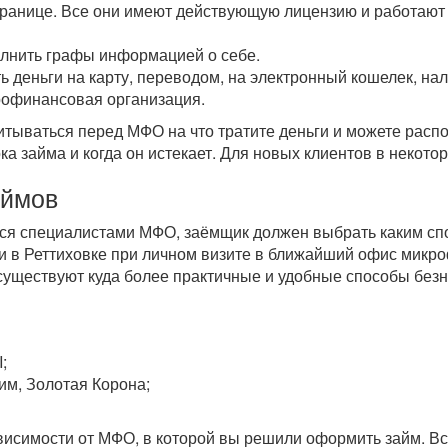
транице. Все они имеют действующую лицензию и работают 
олнить графы информацией о себе.
ь деньги на карту, переводом, на электронный кошелек, н
рофинансовая организация.
читываться перед МФО на что тратите деньги и можете рас
ока займа и когда он истекает. Для новых клиентов в некот
аймов
тся специалистами МФО, заёмщик должен выбрать каким спо
 в Реттиховке при личном визите в ближайший офис микр
 существуют куда более практичные и удобные способы бе
;
им, Золотая Корона;
зависимости от МФО, в которой вы решили оформить займ. 