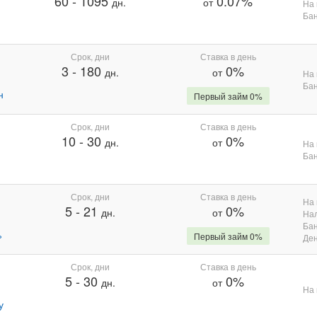
60
-
1095
0.07%
дн.
от
На 
Бан
Срок, дни
Ставка в день
3
-
180
0%
дн.
от
На 
Бан
н
Первый займ 0%
Срок, дни
Ставка в день
10
-
30
0%
дн.
от
На 
Бан
Срок, дни
Ставка в день
На 
5
-
21
0%
дн.
от
На
Бан
%
Первый займ 0%
Де
Срок, дни
Ставка в день
5
-
30
0%
дн.
от
На 
у