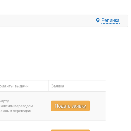
Репинка
рианты выдачи
Заявка
карту
Подать заявку
ковским переводом
нежным переводом