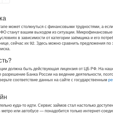
ка
пе может столкнуться с финансовыми трудностями, а если 
 МФО станут вашим выходом из ситуации. Микрофинансовые
условиях в зависимости от категории заёмщика и его потре
нице, сейчас их 92. Здесь можно сравнить предложения по 
оиска.
сть?
ации должна быть действующая лицензия от ЦБ РФ. На на
 разрешение Банка России на ведение деятельности, поэт
верьте соответствие данных на сайте с государственным
ре
айн
ательно
куда-то
идти. Сервис займов стал настолько доступен
 в метро или автобусе — понадобится только
интернет-соед