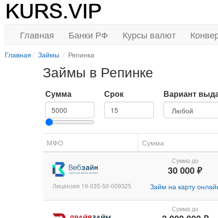
Главная
Банки РФ
Курсы валют
Конве
Главная
Займы
Репинка
Займы в Репинке
Сумма
Срок
Вариант выд
МФО
Сумма
Сумма до
30 000 ₽
Лицензия 19-035-50-009325
Займ на карту онлай
Сумма до