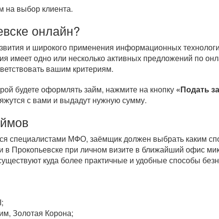
 на выбор клиента.
евске онлайн?
развития и широкого применения информационных технологи
ия имеет одно или несколько активных предложений по онл
тветствовать вашим критериям.
орой будете оформлять займ, нажмите на кнопку
«Подать з
вяжутся с вами и выдадут нужную сумму.
аймов
тся специалистами МФО, заёмщик должен выбрать каким спо
 в Прокопьевске при личном визите в ближайший офис ми
 существуют куда более практичные и удобные способы бе
;
им, Золотая Корона;