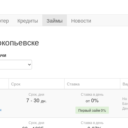
ртер
Кредиты
Займы
Новости
окопьевске
ачи
Срок
Ставка
Ва
Срок, дни
Ставка в день
На 
7
-
30
0%
дн.
от
Бан
Де
н
Первый займ 0%
Срок, дни
Ставка в день