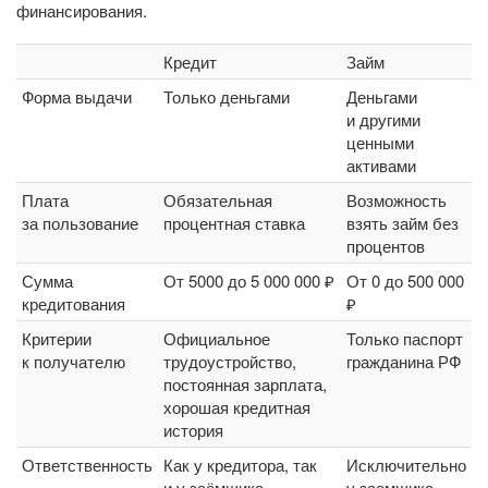
финансирования.
Кредит
Займ
Форма выдачи
Только деньгами
Деньгами
и другими
ценными
активами
Плата
Обязательная
Возможность
за пользование
процентная ставка
взять займ без
процентов
Сумма
От 5000 до 5 000 000 ₽
От 0 до 500 000
кредитования
₽
Критерии
Официальное
Только паспорт
к получателю
трудоустройство,
гражданина РФ
постоянная зарплата,
хорошая кредитная
история
Ответственность
Как у кредитора, так
Исключительно
и у заёмщика
у заемщика