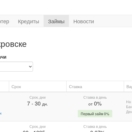
ртер
Кредиты
Займы
Новости
кровске
ачи
Срок
Ставка
Ва
Срок, дни
Ставка в день
На 
7
-
30
0%
дн.
от
Бан
Де
н
Первый займ 0%
Срок, дни
Ставка в день