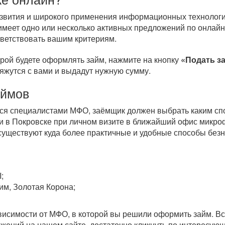
развития и широкого применения информационных технологи
имеет одно или несколько активных предложений по онлайн
тветствовать вашим критериям.
орой будете оформлять займ, нажмите на кнопку
«Подать з
вяжутся с вами и выдадут нужную сумму.
аймов
тся специалистами МФО, заёмщик должен выбрать каким спо
 в Покровске при личном визите в ближайший офис микро
 существуют куда более практичные и удобные способы бе
;
им, Золотая Корона;
зависимости от МФО, в которой вы решили оформить займ. 
ожений на нашем сайте, достаточно кликнуть по интересу