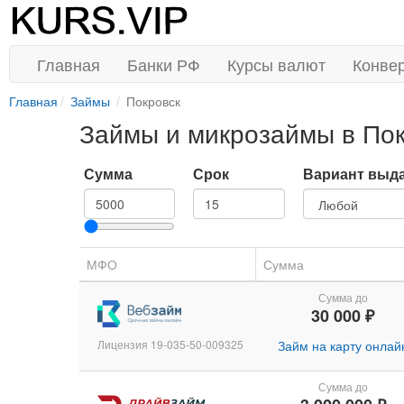
Главная
Банки РФ
Курсы валют
Конве
Главная
Займы
Покровск
Займы и микрозаймы в По
Сумма
Срок
Вариант выд
МФО
Сумма
Сумма до
30 000 ₽
Лицензия 19-035-50-009325
Займ на карту онлай
Сумма до