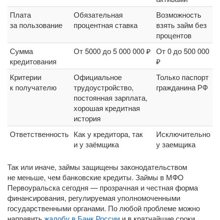
Плата
Обязательная
Возможность
за пользование
процентная ставка
взять займ без
процентов
Сумма
От 5000 до 5 000 000 ₽
От 0 до 500 000
кредитования
₽
Критерии
Официальное
Только паспорт
к получателю
трудоустройство,
гражданина РФ
постоянная зарплата,
хорошая кредитная
история
Ответственность
Как у кредитора, так
Исключительно
и у заёмщика
у заемщика
Так или иначе, займы защищены законодательством
не меньше, чем банковские кредиты. Займы в МФО
Первоуральска сегодня — прозрачная и честная форма
финансирования, регулируемая уполномоченными
государственными органами. По любой проблеме можно
направить
жалобу в Банк России
и в кратчайшие сроки