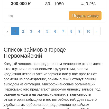
300 000 ₽
30
-
1080
0.2%
от
Подать заявку
Лиц.
‹
1
2
3
4
5
6
7
8
9
10
›
Список займов в городе
Первомайский
Каждый человек на определенном жизненном этапе может
столкнуться с финансовыми трудностями, а если
кредитная история уже испорчена или у вас просто нет
времени на промедление, займы в МФО станут вашим
выходом из ситуации. Микрофинансовые организации
Первомайского предлагают широкую линейку займов под
разные нужды и на разных условиях в зависимости
от категории заёмщика и его потребностей. Для вашего
удобства мы собрали все предложения по займам