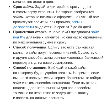
количество денег в долг.
Срок займа.
Задайте критерий по сроку в днях
в самом верху страницы. На экране отобразятся
займы, которые возможно оформить на нужный вам
промежуток времени. Как правило,
займы
до зарплаты
выдаются на срок от 7 до 30 дней.
Процентная ставка.
Многие МФО предлагают
займ
под 0%
для новых клиентов, но они часто ограничены
по максимальной сумме и сроку.
Способ получения.
Если у вас есть банковская
карта, то займ могут перевести на неё. Существуют
и другие способы: электронные кошельки, банковский
перевод
и т. д.
на ваше усмотрение.
Способ погашения.
Выбирайте такой займ,
по которому будет удобно платить. Например, если
вы часто пользуетесь
интернет-банкингом
, то найдите
займ с таким способом погашения. Если пытаться
погасить долг непривычным для вас способом,
то можно по неопытности задержать выплату
и попасть на лишние проценты.