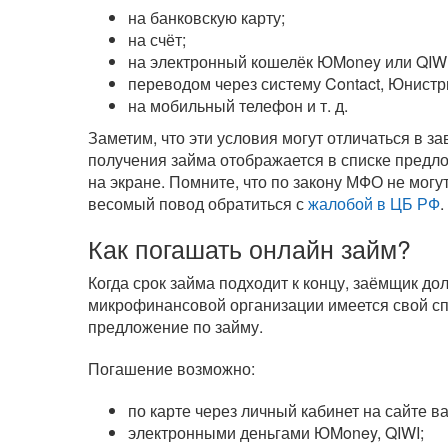
на банковскую карту;
на счёт;
на электронный кошелёк ЮMoney или QIWI
переводом через систему Contact, Юнистр
на мобильный телефон
и т. д.
Заметим, что эти условия могут отличаться в 
получения займа отображается в списке предл
на экране. Помните, что по закону МФО не могу
весомый повод обратиться с
жалобой в ЦБ РФ
.
Как погашать онлайн займ?
Когда срок займа подходит к концу, заёмщик д
микрофинансовой организации имеется свой сп
предложение по займу.
Погашение возможно:
по карте через личный кабинет на сайте 
электронными деньгами ЮMoney, QIWI;