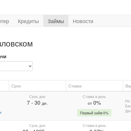
ртер
Кредиты
Займы
Новости
вловском
ачи
Срок
Ставка
Ва
Срок, дни
Ставка в день
На 
7
-
30
0%
дн.
от
Бан
Де
н
Первый займ 0%
Срок, дни
Ставка в день