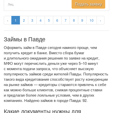
Подать заявку
Лиц.
‹
1
2
3
4
5
6
7
8
9
10
›
Займы в Павде
Оформить займ в Павде сегодня намного проще, чем
получить кредит в банке. Вместо сбора бумаг
и длительного ожидания решения по заявке на кредит,
МФО могут перечислить деньги уже через 5–10 минут
с момента подачи запроса, что объясняет высокую
популярность займов среди жителей Павды. Популярность
такого вида кредитования способствует росту конкуренции
на рынке займов — кредиторы стараются привлечь к себе
как можно больше клиентов, снижая процентные ставки
и предлагая более лояльные условия, чем в других
компаниях. Найдено займов в городе Павда: 92.
Какие документы нужны для