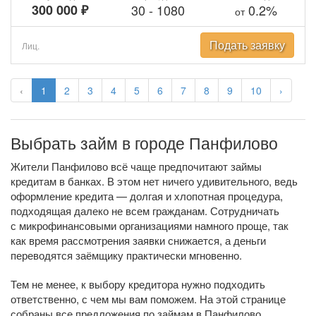
300 000 ₽
30
-
1080
0.2%
от
Подать заявку
Лиц.
‹
1
2
3
4
5
6
7
8
9
10
›
Выбрать займ в городе Панфилово
Жители Панфилово всё чаще предпочитают займы
кредитам в банках. В этом нет ничего удивительного, ведь
оформление кредита — долгая и хлопотная процедура,
подходящая далеко не всем гражданам. Сотрудничать
с микрофинансовыми организациями намного проще, так
как время рассмотрения заявки снижается, а деньги
переводятся заёмщику практически мгновенно.
Тем не менее, к выбору кредитора нужно подходить
ответственно, с чем мы вам поможем. На этой странице
собраны все предложения по займам в Панфилово