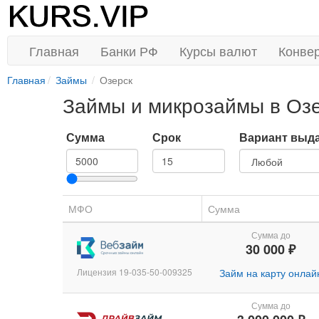
Главная
Банки РФ
Курсы валют
Конве
Главная
Займы
Озерск
Займы и микрозаймы в Оз
Сумма
Срок
Вариант выд
МФО
Сумма
Сумма до
30 000 ₽
Лицензия 19-035-50-009325
Займ на карту онлай
Сумма до