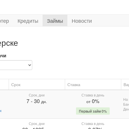
ртер
Кредиты
Займы
Новости
ерске
ачи
Срок
Ставка
Ва
Срок, дни
Ставка в день
На 
7
-
30
0%
дн.
от
Бан
Де
н
Первый займ 0%
Срок, дни
Ставка в день