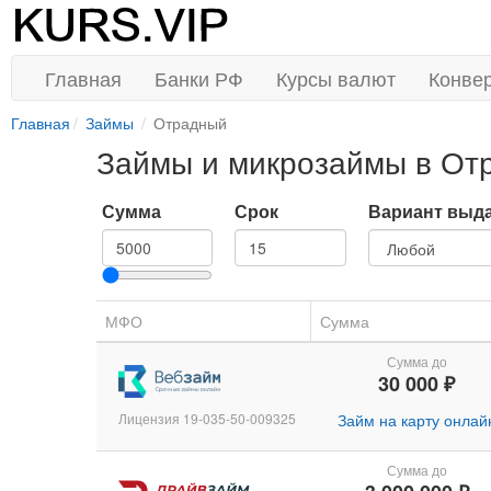
Главная
Банки РФ
Курсы валют
Конве
Главная
Займы
Отрадный
Займы и микрозаймы в От
Сумма
Срок
Вариант выд
МФО
Сумма
Сумма до
30 000 ₽
Лицензия 19-035-50-009325
Займ на карту онлай
Сумма до