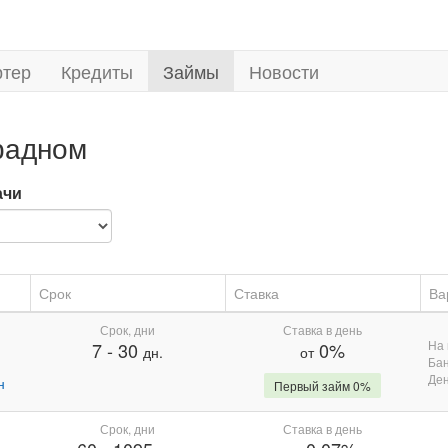
ртер
Кредиты
Займы
Новости
радном
ачи
Срок
Ставка
Ва
Срок, дни
Ставка в день
На 
7
-
30
0%
дн.
от
Бан
Де
н
Первый займ 0%
Срок, дни
Ставка в день