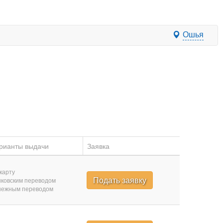
Ошья
рианты выдачи
Заявка
карту
Подать заявку
ковским переводом
нежным переводом