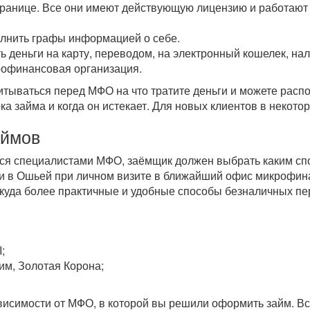
транице. Все они имеют действующую лицензию и работают 
олнить графы информацией о себе.
ь деньги на карту, переводом, на электронный кошелек, н
рофинансовая организация.
читываться перед МФО на что тратите деньги и можете рас
ока займа и когда он истекает. Для новых клиентов в некот
аймов
тся специалистами МФО, заёмщик должен выбрать каким спо
и в Ошьей при личном визите в ближайший офис микрофина
 куда более практичные и удобные способы безналичных п
;
им, Золотая Корона;
зависимости от МФО, в которой вы решили оформить займ. 