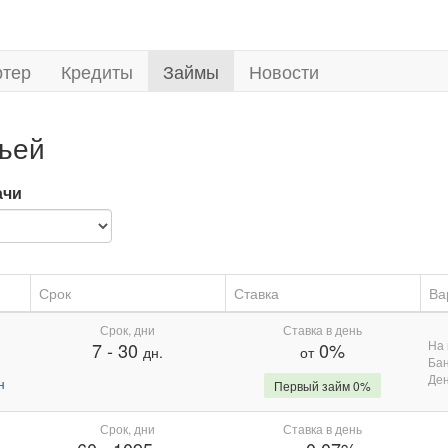
ртер
Кредиты
Займы
Новости
ьей
ачи
Срок
Ставка
Ва
Срок, дни
Ставка в день
На 
7
-
30
0%
дн.
от
Бан
Де
н
Первый займ 0%
Срок, дни
Ставка в день