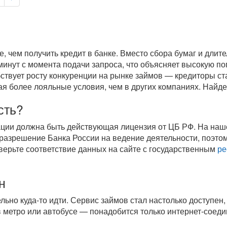
 чем получить кредит в банке. Вместо сбора бумаг и длите
минут с момента подачи запроса, что объясняет высокую п
ствует росту конкуренции на рынке займов — кредиторы ст
ая более лояльные условия, чем в других компаниях. Найде
сть?
ации должна быть действующая лицензия от ЦБ РФ. На на
азрешение Банка России на ведение деятельности, поэтом
верьте соответствие данных на сайте с государственным
ре
н
ельно
куда-то
идти. Сервис займов стал настолько доступен, 
 в метро или автобусе — понадобится только
интернет-соед