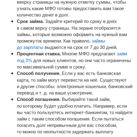
вверху страницы на нужную отметку суммы, чтобы
узнать какие МФО готовы предоставить вам такое
количество денег в долг.
Срок займа.
Задайте критерий по сроку в днях
в самом верху страницы. На экране отобразятся
займы, которые возможно оформить на нужный вам
промежуток времени. Как правило,
займы
до зарплаты
выдаются на срок от 7 до 30 дней.
Процентная ставка.
Многие МФО предлагают
займ
под 0%
для новых клиентов, но они часто ограничены
по максимальной сумме и сроку.
Способ получения.
Если у вас есть банковская
карта, то займ могут перевести на неё. Существуют
и другие способы: электронные кошельки, банковский
перевод
и т. д.
на ваше усмотрение.
Способ погашения.
Выбирайте такой займ,
по которому будет удобно платить. Например, если
вы часто пользуетесь
интернет-банкингом
, то найдите
займ с таким способом погашения. Если пытаться
погасить долг непривычным для вас способом,
то можно по неопытности задержать выплату