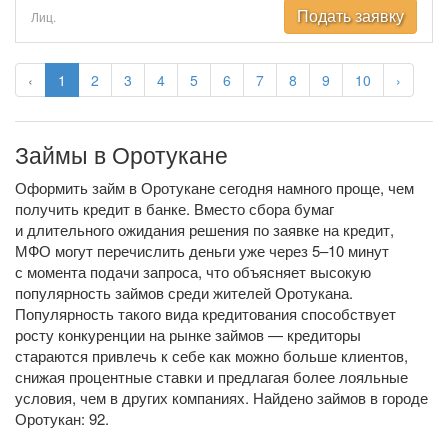
Подать заявку
Лиц.
‹
1
2
3
4
5
6
7
8
9
10
›
Займы в Оротукане
Оформить займ в Оротукане сегодня намного проще, чем
получить кредит в банке. Вместо сбора бумаг
и длительного ожидания решения по заявке на кредит,
МФО могут перечислить деньги уже через 5–10 минут
с момента подачи запроса, что объясняет высокую
популярность займов среди жителей Оротукана.
Популярность такого вида кредитования способствует
росту конкуренции на рынке займов — кредиторы
стараются привлечь к себе как можно больше клиентов,
снижая процентные ставки и предлагая более лояльные
условия, чем в других компаниях. Найдено займов в городе
Оротукан: 92.