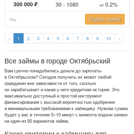
300 000 ₽
30
-
1080
0.2%
от
Подать заявку
Лиц.
‹
1
2
3
4
5
6
7
8
9
10
›
Все займы в городе Октябрьский
Вам срочно понадобились деньги до зарплаты
в Октябрьском? Сегодня получить их может любой
гражданин вне зависимости от того, сколько
он зарабатывает и какая у него кредитная история. Это
максимально доступный и простой инструмент
финансирования с высокой вероятностью одобрения
и минимальными требованиями к заёмщику. Нужная сумма
будет у вас в течение 5–10 минут с момента подачи заявки
на один из 92 вариантов займа.
Какие критерии к заёмщику для