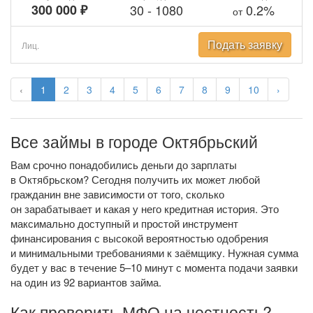
300 000 ₽
30
-
1080
0.2%
от
Подать заявку
Лиц.
‹
1
2
3
4
5
6
7
8
9
10
›
Все займы в городе Октябрьский
Вам срочно понадобились деньги до зарплаты
в Октябрьском? Сегодня получить их может любой
гражданин вне зависимости от того, сколько
он зарабатывает и какая у него кредитная история. Это
максимально доступный и простой инструмент
финансирования с высокой вероятностью одобрения
и минимальными требованиями к заёмщику. Нужная сумма
будет у вас в течение 5–10 минут с момента подачи заявки
на один из 92 вариантов займа.
Как проверить МФО на честность?