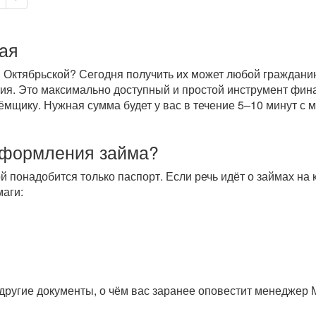
ая
 Октябрьской? Сегодня получить их может любой гражданин 
ория. Это максимально доступный и простой инструмент фи
щику. Нужная сумма будет у вас в течение 5–10 минут с м
оформления займа?
й понадобится только паспорт. Если речь идёт о займах на
аги:
другие документы, о чём вас заранее оповестит менеджер 