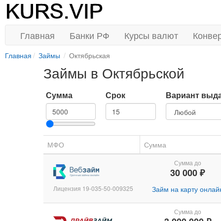
Главная
Банки РФ
Курсы валют
Конве
Главная
Займы
Октябрьская
Займы в Октябрьской
Сумма
Срок
Вариант выд
МФО
Сумма
Сумма до
30 000 ₽
Лицензия 19-035-50-009325
Займ на карту онлай
Сумма до