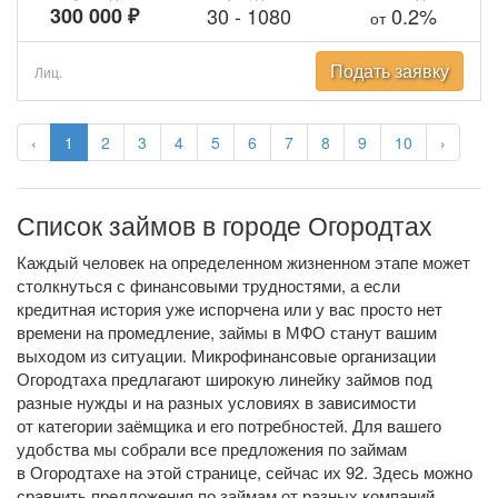
300 000 ₽
30
-
1080
0.2%
от
Подать заявку
Лиц.
‹
1
2
3
4
5
6
7
8
9
10
›
Список займов в городе Огородтах
Каждый человек на определенном жизненном этапе может
столкнуться с финансовыми трудностями, а если
кредитная история уже испорчена или у вас просто нет
времени на промедление, займы в МФО станут вашим
выходом из ситуации. Микрофинансовые организации
Огородтаха предлагают широкую линейку займов под
разные нужды и на разных условиях в зависимости
от категории заёмщика и его потребностей. Для вашего
удобства мы собрали все предложения по займам
в Огородтахе на этой странице, сейчас их 92. Здесь можно
сравнить предложения по займам от разных компаний,