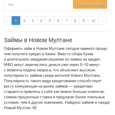
Подать заявку
Лиц.
‹
1
2
3
4
5
6
7
8
9
10
›
Займы в Новом Мултане
Оформить займ в Новом Мултане сегодня намного проще,
чем получить кредит в банке. Вместо сбора бумаг
и длительного ожидания решения по заявке на кредит,
МФО могут перечислить деньги уже через 5–10 минут
с момента подачи запроса, что объясняет высокую
популярность займов среди жителей Нового Мултана.
Популярность такого вида кредитования способствует
росту конкуренции на рынке займов — кредиторы
стараются привлечь к себе как можно больше клиентов,
снижая процентные ставки и предлагая более лояльные
условия, чем в других компаниях. Найдено займов в городе
Новый Мултан: 92.