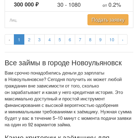
300 000 ₽
30
-
1080
0.2%
от
Подать заявку
Лиц.
‹
1
2
3
4
5
6
7
8
9
10
›
Все займы в городе Новоульяновск
Вам срочно понадобились деньги до зарплаты
в Новоульяновске? Сегодня получить их может любой
гражданин вне зависимости от того, сколько
он зарабатывает и какая у него кредитная история. Это
максимально доступный и простой инструмент
финансирования с высокой вероятностью одобрения
и минимальными требованиями к заёмщику. Нужная сумма
будет у вас в течение 5–10 минут с момента подачи заявки
на один из 92 вариантов займа.
Какие критерии к заёмщику для