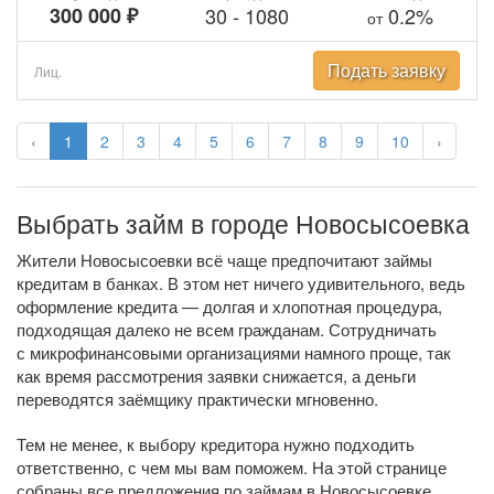
300 000 ₽
30
-
1080
0.2%
от
Подать заявку
Лиц.
‹
1
2
3
4
5
6
7
8
9
10
›
Выбрать займ в городе Новосысоевка
Жители Новосысоевки всё чаще предпочитают займы
кредитам в банках. В этом нет ничего удивительного, ведь
оформление кредита — долгая и хлопотная процедура,
подходящая далеко не всем гражданам. Сотрудничать
с микрофинансовыми организациями намного проще, так
как время рассмотрения заявки снижается, а деньги
переводятся заёмщику практически мгновенно.
Тем не менее, к выбору кредитора нужно подходить
ответственно, с чем мы вам поможем. На этой странице
собраны все предложения по займам в Новосысоевке