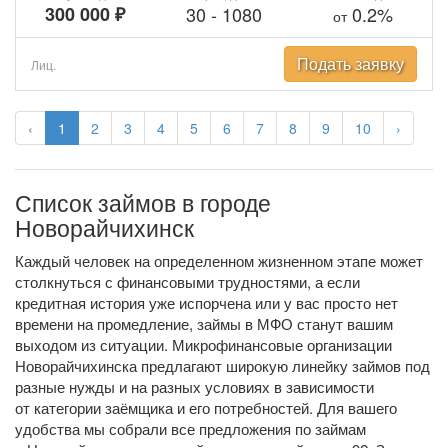
300 000 ₽
30
-
1080
0.2%
от
Подать заявку
Лиц.
‹
1
2
3
4
5
6
7
8
9
10
›
Список займов в городе
Новорайчихинск
Каждый человек на определенном жизненном этапе может
столкнуться с финансовыми трудностями, а если
кредитная история уже испорчена или у вас просто нет
времени на промедление, займы в МФО станут вашим
выходом из ситуации. Микрофинансовые организации
Новорайчихинска предлагают широкую линейку займов под
разные нужды и на разных условиях в зависимости
от категории заёмщика и его потребностей. Для вашего
удобства мы собрали все предложения по займам