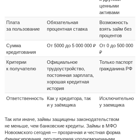
ценными
активами
Плата
Обязательная
Возможность
за пользование
процентная ставка
взять займ без
процентов
Сумма
От 5000 до 5 000 000 ₽
От 0 до 500 000
кредитования
₽
Критерии
Официальное
Только паспорт
к получателю
трудоустройство,
гражданина РФ
постоянная зарплата,
хорошая кредитная
история
Ответственность
Как у кредитора, так
Исключительно
и у заёмщика
у заемщика
Так или иначе, займы защищены законодательством
не меньше, чем банковские кредиты. Займы в МФО
Новоомского сегодня — прозрачная и честная форма
финансирования, регулируемая уполномоченными