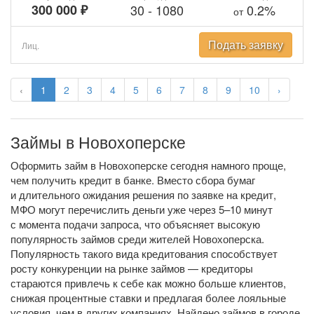
300 000 ₽
30
-
1080
0.2%
от
Подать заявку
Лиц.
‹
1
2
3
4
5
6
7
8
9
10
›
Займы в Новохоперске
Оформить займ в Новохоперске сегодня намного проще,
чем получить кредит в банке. Вместо сбора бумаг
и длительного ожидания решения по заявке на кредит,
МФО могут перечислить деньги уже через 5–10 минут
с момента подачи запроса, что объясняет высокую
популярность займов среди жителей Новохоперска.
Популярность такого вида кредитования способствует
росту конкуренции на рынке займов — кредиторы
стараются привлечь к себе как можно больше клиентов,
снижая процентные ставки и предлагая более лояльные
условия, чем в других компаниях. Найдено займов в городе