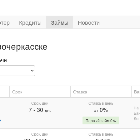
ртер
Кредиты
Займы
Новости
вочеркасске
ачи
Срок
Ставка
Ва
Срок, дни
Ставка в день
На 
7
-
30
0%
дн.
от
Бан
Де
н
Первый займ 0%
Срок, дни
Ставка в день