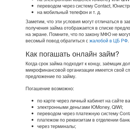
переводом через систему Contact, Юнистр
на мобильный телефон
и т. д.
Заметим, что эти условия могут отличаться в 
получения займа отображается в списке предл
на экране. Помните, что по закону МФО не могу
весомый повод обратиться с
жалобой в ЦБ РФ
.
Как погашать онлайн займ?
Когда срок займа подходит к концу, заёмщик д
микрофинансовой организации имеется свой сп
предложение по займу.
Погашение возможно:
по карте через личный кабинет на сайте 
электронными деньгами ЮMoney, QIWI;
переводом через платежную систему Cont
платежом по реквизитам в отделении банк
через терминалы;