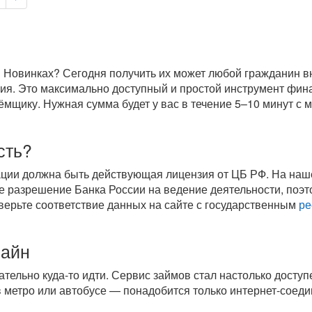
 Новинках? Сегодня получить их может любой гражданин вне
ория. Это максимально доступный и простой инструмент фи
щику. Нужная сумма будет у вас в течение 5–10 минут с м
сть?
ации должна быть действующая лицензия от ЦБ РФ. На на
 разрешение Банка России на ведение деятельности, поэт
верьте соответствие данных на сайте с государственным
ре
лайн
зательно
куда-то
идти. Сервис займов стал настолько доступе
 в метро или автобусе — понадобится только
интернет-соед