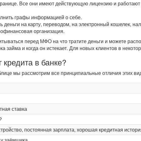
транице. Все они имеют действующую лицензию и работают 
олнить графы информацией о себе.
ь деньги на карту, переводом, на электронный кошелек, н
рофинансовая организация.
читываться перед МФО на что тратите деньги и можете рас
ока займа и когда он истекает. Для новых клиентов в некот
 кредита в банке?
таблице мы рассмотрим все принципиальные отличия этих в
тная ставка
₽
тройство, постоянная зарплата, хорошая кредитная истори
и у заёмщика