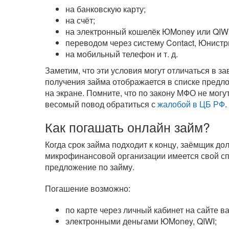
на банковскую карту;
на счёт;
на электронный кошелёк ЮMoney или QIWI
переводом через систему Contact, Юнистр
на мобильный телефон
и т. д.
Заметим, что эти условия могут отличаться в 
получения займа отображается в списке предл
на экране. Помните, что по закону МФО не могу
весомый повод обратиться с
жалобой в ЦБ РФ
.
Как погашать онлайн займ?
Когда срок займа подходит к концу, заёмщик д
микрофинансовой организации имеется свой сп
предложение по займу.
Погашение возможно:
по карте через личный кабинет на сайте 
электронными деньгами ЮMoney, QIWI;