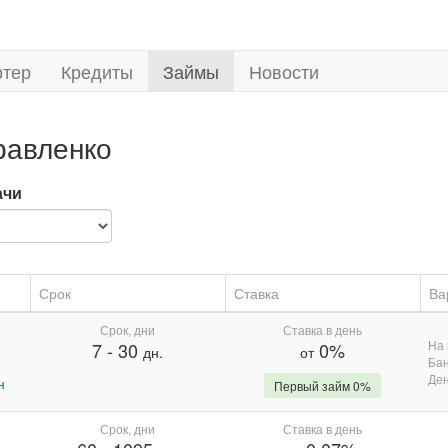
ртер
Кредиты
Займы
Новости
равленко
ачи
Срок
Ставка
Ва
Срок, дни
Ставка в день
На 
7
-
30
0%
дн.
от
Бан
Де
н
Первый займ 0%
Срок, дни
Ставка в день