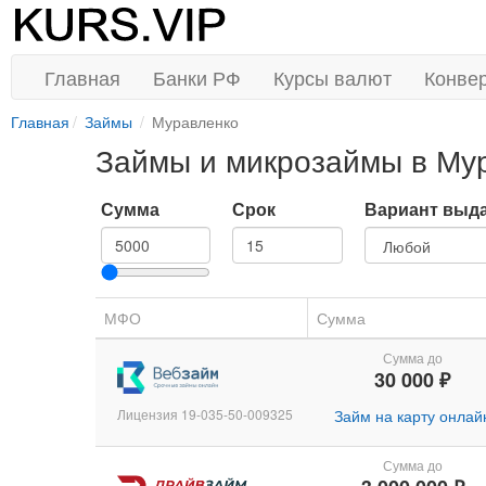
Главная
Банки РФ
Курсы валют
Конве
Главная
Займы
Муравленко
Займы и микрозаймы в Му
Сумма
Срок
Вариант выд
МФО
Сумма
Сумма до
30 000 ₽
Лицензия 19-035-50-009325
Займ на карту онлай
Сумма до